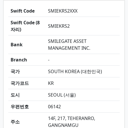
Swift Code
SMIEKRS2XXX
Swift Code (8
SMIEKRS2
자리)
SMILEGATE ASSET
Bank
MANAGEMENT INC.
Branch
-
국가
SOUTH KOREA (대한민국)
국가코드
KR
도시
SEOUL (서울)
우편번호
06142
14F, 217, TEHERANRO,
주소
GANGNAMGU