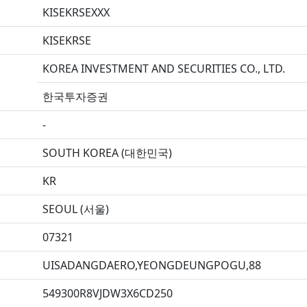
KISEKRSEXXX
KISEKRSE
KOREA INVESTMENT AND SECURITIES CO., LTD.
한국투자증권
-
SOUTH KOREA (대한민국)
KR
SEOUL (서울)
07321
UISADANGDAERO,YEONGDEUNGPOGU,88
549300R8VJDW3X6CD250