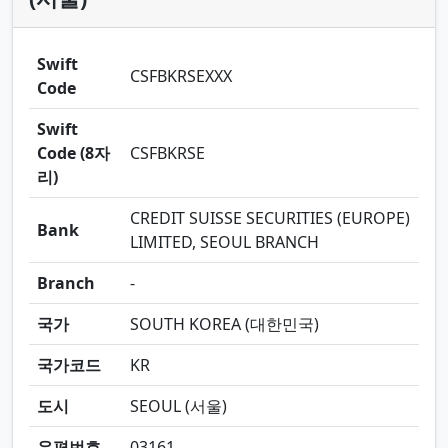
Swift
CSFBKRSEXXX
Code
Swift
Code (8자
CSFBKRSE
리)
CREDIT SUISSE SECURITIES (EUROPE)
Bank
LIMITED, SEOUL BRANCH
Branch
-
국가
SOUTH KOREA (대한민국)
국가코드
KR
도시
SEOUL (서울)
우편번호
03161