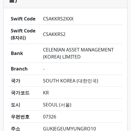
Swift Code
CSAKKRS2XXX
Swift Code
CSAKKRS2
(8자리)
CELENIAN ASSET MANAGEMENT
Bank
(KOREA) LIMITED
Branch
-
국가
SOUTH KOREA (대한민국)
국가코드
KR
도시
SEOUL (서울)
우편번호
07326
주소
GUKJEGEUMYUNGRO10