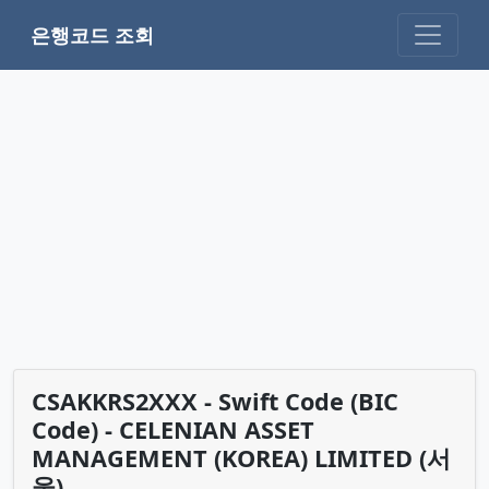
은행코드 조회
CSAKKRS2XXX - Swift Code (BIC
Code) - CELENIAN ASSET
MANAGEMENT (KOREA) LIMITED (서
울)