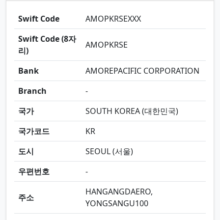
Swift Code
AMOPKRSEXXX
Swift Code (8자
AMOPKRSE
리)
Bank
AMOREPACIFIC CORPORATION
Branch
-
국가
SOUTH KOREA (대한민국)
국가코드
KR
도시
SEOUL (서울)
우편번호
-
HANGANGDAERO,
주소
YONGSANGU100