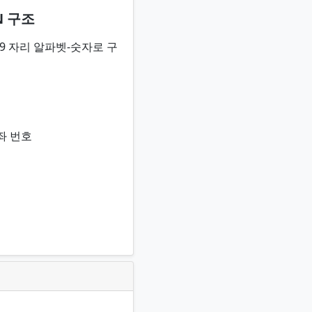
AN 구조
 은 29 자리 알파벳-숫자로 구
드
호
좌 번호